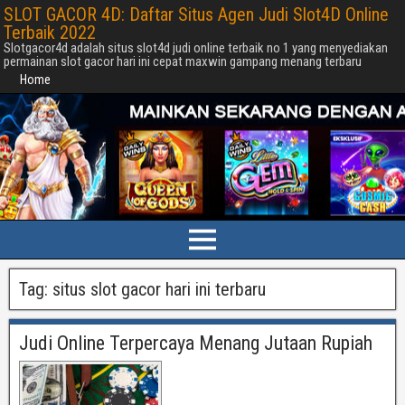
SLOT GACOR 4D: Daftar Situs Agen Judi Slot4D Online
Terbaik 2022
Slotgacor4d adalah situs slot4d judi online terbaik no 1 yang menyediakan
permainan slot gacor hari ini cepat maxwin gampang menang terbaru
Home
Tag:
situs slot gacor hari ini terbaru
Judi Online Terpercaya Menang Jutaan Rupiah