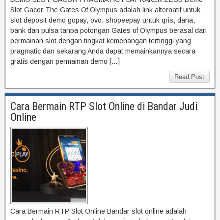
Slot Gacor The Gates Of Olympus adalah link alternatif untuk
slot deposit demo gopay, ovo, shopeepay untuk qris, dana,
bank dan pulsa tanpa potongan Gates of Olympus berasal dari
permainan slot dengan tingkat kemenangan tertinggi yang
pragmatic dan sekarang Anda dapat memainkannya secara
gratis dengan permainan demo […]
Read Post
Cara Bermain RTP Slot Online di Bandar Judi
Online
Cara Bermain RTP Slot Online Bandar slot online adalah