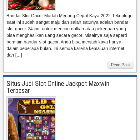
Bandar Slot Gacor Mudah Menang Cepat Kaya 2022 Teknologi
saat ini sudah sangat maju dan salah satunya adalah bandar
slot gacor 24 jam untuk mencari nafkah atau pekerjaan yang
bisa menghasilkan uang secara gacor. Misalnya saja seperti
bermain bandar slot gacor, Anda bisa menjadi kaya hanya
dalam beberapa bulan. Ini semua karena kemajuan internet,
dan […]
Read Post
Situs Judi Slot Online Jackpot Maxwin
Terbesar