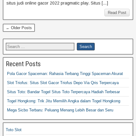
situs judi online gacor 2022 pragmatic play. Situs […]
Read Post
← Older Posts
Recent Posts
Pola Gacor Spaceman: Rahasia Terbang Tinggi Spaceman Akurat
Slot Triofus: Situs Slot Gacor Triofus Depo Via Qris Terpercaya
Situs Toto: Bandar Togel Situs Toto Terpercaya Hadiah Terbesar
Togel Hongkong: Trik Jitu Memilih Angka dalam Togel Hongkong
Mega Sicbo Terbaru: Peluang Menang Lebih Besar dan Seru
Toto Slot