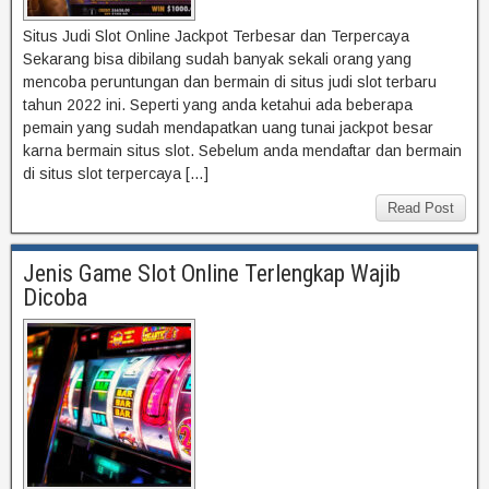
Situs Judi Slot Online Jackpot Terbesar dan Terpercaya
Sekarang bisa dibilang sudah banyak sekali orang yang
mencoba peruntungan dan bermain di situs judi slot terbaru
tahun 2022 ini. Seperti yang anda ketahui ada beberapa
pemain yang sudah mendapatkan uang tunai jackpot besar
karna bermain situs slot. Sebelum anda mendaftar dan bermain
di situs slot terpercaya […]
Read Post
Jenis Game Slot Online Terlengkap Wajib
Dicoba