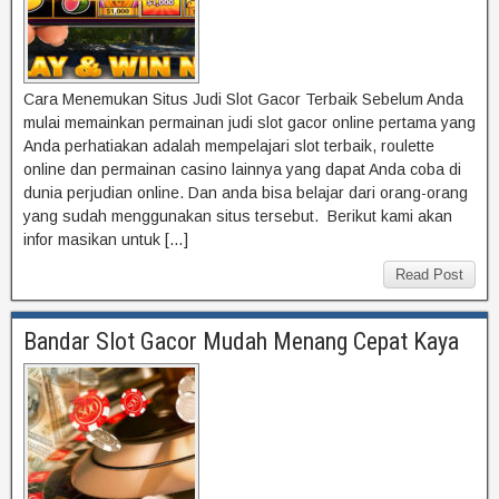
Cara Menemukan Situs Judi Slot Gacor Terbaik Sebelum Anda
mulai memainkan permainan judi slot gacor online pertama yang
Anda perhatiakan adalah mempelajari slot terbaik, roulette
online dan permainan casino lainnya yang dapat Anda coba di
dunia perjudian online. Dan anda bisa belajar dari orang-orang
yang sudah menggunakan situs tersebut. Berikut kami akan
infor masikan untuk […]
Read Post
Bandar Slot Gacor Mudah Menang Cepat Kaya