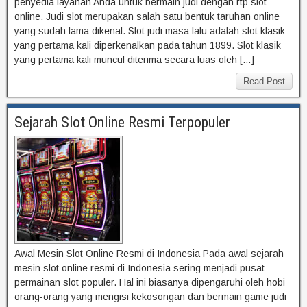
penyedia layanan Anda untuk bermain judi dengan rtp slot
online. Judi slot merupakan salah satu bentuk taruhan online
yang sudah lama dikenal. Slot judi masa lalu adalah slot klasik
yang pertama kali diperkenalkan pada tahun 1899. Slot klasik
yang pertama kali muncul diterima secara luas oleh […]
Read Post
Sejarah Slot Online Resmi Terpopuler
Awal Mesin Slot Online Resmi di Indonesia Pada awal sejarah
mesin slot online resmi di Indonesia sering menjadi pusat
permainan slot populer. Hal ini biasanya dipengaruhi oleh hobi
orang-orang yang mengisi kekosongan dan bermain game judi