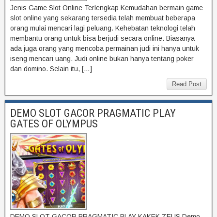
Jenis Game Slot Online Terlengkap Kemudahan bermain game
slot online yang sekarang tersedia telah membuat beberapa
orang mulai mencari lagi peluang. Kehebatan teknologi telah
membantu orang untuk bisa berjudi secara online. Biasanya
ada juga orang yang mencoba permainan judi ini hanya untuk
iseng mencari uang. Judi online bukan hanya tentang poker
dan domino. Selain itu, […]
Read Post
DEMO SLOT GACOR PRAGMATIC PLAY
GATES OF OLYMPUS
DEMO SLOT GACOR PRAGMATIC PLAY KAKEK ZEUS Demo