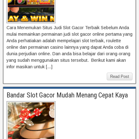
Cara Menemukan Situs Judi Slot Gacor Terbaik Sebelum Anda
mulai memainkan permainan judi slot gacor online pertama yang
Anda perhatiakan adalah mempelajari slot terbaik, roulette
online dan permainan casino lainnya yang dapat Anda coba di
dunia perjudian online. Dan anda bisa belajar dari orang-orang
yang sudah menggunakan situs tersebut. Berikut kami akan
infor masikan untuk […]
Read Post
Bandar Slot Gacor Mudah Menang Cepat Kaya