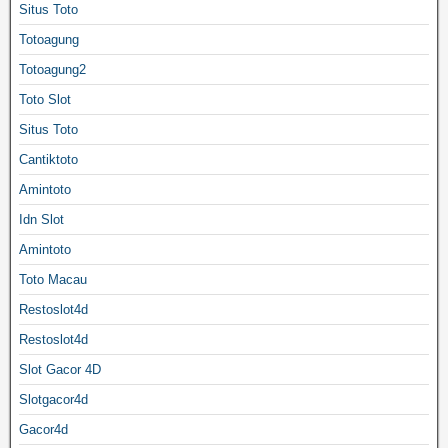
Situs Toto
Totoagung
Totoagung2
Toto Slot
Situs Toto
Cantiktoto
Amintoto
Idn Slot
Amintoto
Toto Macau
Restoslot4d
Restoslot4d
Slot Gacor 4D
Slotgacor4d
Gacor4d