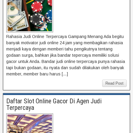
Rahasia Judi Online Terpercaya Gampang Menang Ada begitu
banyak motivator judi online 24 jam yang membagikan rahasia
menjadi kaya dengan memberi tahu pengikutnya tentang
godaan surga, bahkan jika bandar tepercaya memiliki solusi
gacor untuk Anda. Bandar judi online terpercaya punya rahasia
tapi bukan godaan, itu nyata dan sudah dilakukan oleh banyak
member, member baru harus […]
Read Post
Daftar Slot Online Gacor Di Agen Judi
Terpercaya