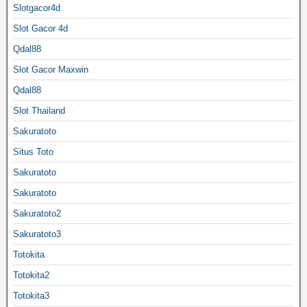
Slotgacor4d
Slot Gacor 4d
Qdal88
Slot Gacor Maxwin
Qdal88
Slot Thailand
Sakuratoto
Situs Toto
Sakuratoto
Sakuratoto
Sakuratoto2
Sakuratoto3
Totokita
Totokita2
Totokita3