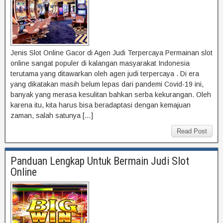
Jenis Slot Online Gacor di Agen Judi Terpercaya Permainan slot
online sangat populer di kalangan masyarakat Indonesia
terutama yang ditawarkan oleh agen judi terpercaya . Di era
yang dikatakan masih belum lepas dari pandemi Covid-19 ini,
banyak yang merasa kesulitan bahkan serba kekurangan. Oleh
karena itu, kita harus bisa beradaptasi dengan kemajuan
zaman, salah satunya […]
Read Post
Panduan Lengkap Untuk Bermain Judi Slot
Online