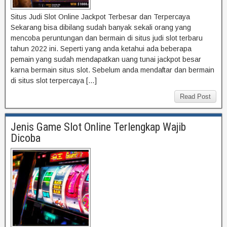
Situs Judi Slot Online Jackpot Terbesar dan Terpercaya
Sekarang bisa dibilang sudah banyak sekali orang yang
mencoba peruntungan dan bermain di situs judi slot terbaru
tahun 2022 ini. Seperti yang anda ketahui ada beberapa
pemain yang sudah mendapatkan uang tunai jackpot besar
karna bermain situs slot. Sebelum anda mendaftar dan bermain
di situs slot terpercaya […]
Read Post
Jenis Game Slot Online Terlengkap Wajib
Dicoba