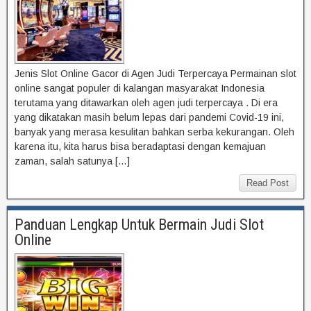
Jenis Slot Online Gacor di Agen Judi Terpercaya Permainan slot
online sangat populer di kalangan masyarakat Indonesia
terutama yang ditawarkan oleh agen judi terpercaya . Di era
yang dikatakan masih belum lepas dari pandemi Covid-19 ini,
banyak yang merasa kesulitan bahkan serba kekurangan. Oleh
karena itu, kita harus bisa beradaptasi dengan kemajuan
zaman, salah satunya […]
Read Post
Panduan Lengkap Untuk Bermain Judi Slot
Online