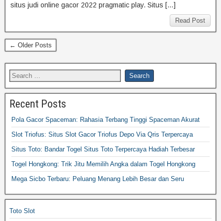
situs judi online gacor 2022 pragmatic play. Situs […]
Read Post
← Older Posts
Recent Posts
Pola Gacor Spaceman: Rahasia Terbang Tinggi Spaceman Akurat
Slot Triofus: Situs Slot Gacor Triofus Depo Via Qris Terpercaya
Situs Toto: Bandar Togel Situs Toto Terpercaya Hadiah Terbesar
Togel Hongkong: Trik Jitu Memilih Angka dalam Togel Hongkong
Mega Sicbo Terbaru: Peluang Menang Lebih Besar dan Seru
Toto Slot