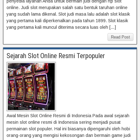
penyedia layanan Anda untuk bermain judi dengan rtp slot
online. Judi slot merupakan salah satu bentuk taruhan online
yang sudah lama dikenal. Slot judi masa lalu adalah slot klasik
yang pertama kali diperkenalkan pada tahun 1899. Slot klasik
yang pertama kali muncul diterima secara luas oleh […]
Read Post
Sejarah Slot Online Resmi Terpopuler
Awal Mesin Slot Online Resmi di Indonesia Pada awal sejarah
mesin slot online resmi di Indonesia sering menjadi pusat
permainan slot populer. Hal ini biasanya dipengaruhi oleh hobi
orang-orang yang mengisi kekosongan dan bermain game judi