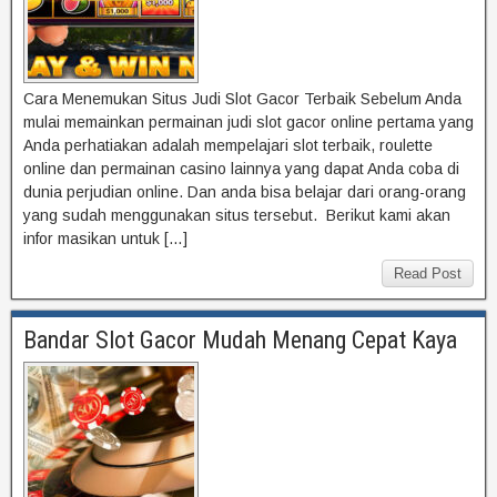
Cara Menemukan Situs Judi Slot Gacor Terbaik Sebelum Anda
mulai memainkan permainan judi slot gacor online pertama yang
Anda perhatiakan adalah mempelajari slot terbaik, roulette
online dan permainan casino lainnya yang dapat Anda coba di
dunia perjudian online. Dan anda bisa belajar dari orang-orang
yang sudah menggunakan situs tersebut. Berikut kami akan
infor masikan untuk […]
Read Post
Bandar Slot Gacor Mudah Menang Cepat Kaya