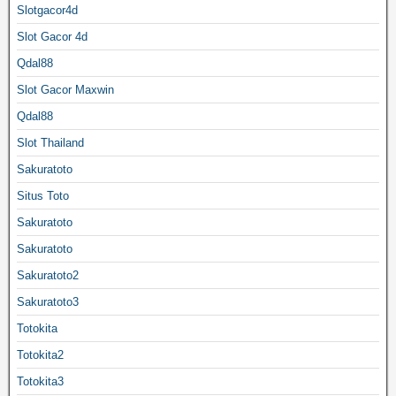
Slotgacor4d
Slot Gacor 4d
Qdal88
Slot Gacor Maxwin
Qdal88
Slot Thailand
Sakuratoto
Situs Toto
Sakuratoto
Sakuratoto
Sakuratoto2
Sakuratoto3
Totokita
Totokita2
Totokita3