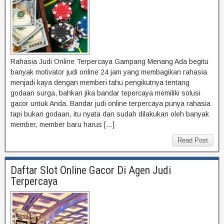
Rahasia Judi Online Terpercaya Gampang Menang Ada begitu
banyak motivator judi online 24 jam yang membagikan rahasia
menjadi kaya dengan memberi tahu pengikutnya tentang
godaan surga, bahkan jika bandar tepercaya memiliki solusi
gacor untuk Anda. Bandar judi online terpercaya punya rahasia
tapi bukan godaan, itu nyata dan sudah dilakukan oleh banyak
member, member baru harus […]
Read Post
Daftar Slot Online Gacor Di Agen Judi
Terpercaya