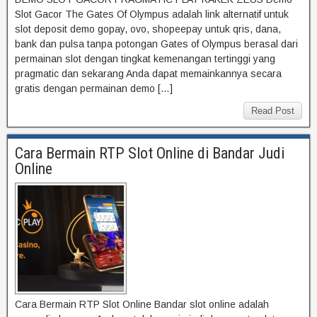
Slot Gacor The Gates Of Olympus adalah link alternatif untuk
slot deposit demo gopay, ovo, shopeepay untuk qris, dana,
bank dan pulsa tanpa potongan Gates of Olympus berasal dari
permainan slot dengan tingkat kemenangan tertinggi yang
pragmatic dan sekarang Anda dapat memainkannya secara
gratis dengan permainan demo […]
Read Post
Cara Bermain RTP Slot Online di Bandar Judi
Online
Cara Bermain RTP Slot Online Bandar slot online adalah