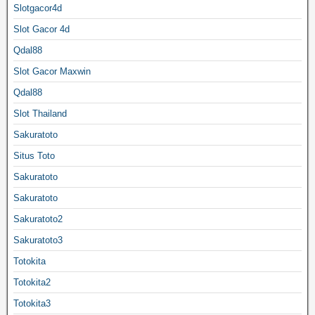
Slotgacor4d
Slot Gacor 4d
Qdal88
Slot Gacor Maxwin
Qdal88
Slot Thailand
Sakuratoto
Situs Toto
Sakuratoto
Sakuratoto
Sakuratoto2
Sakuratoto3
Totokita
Totokita2
Totokita3