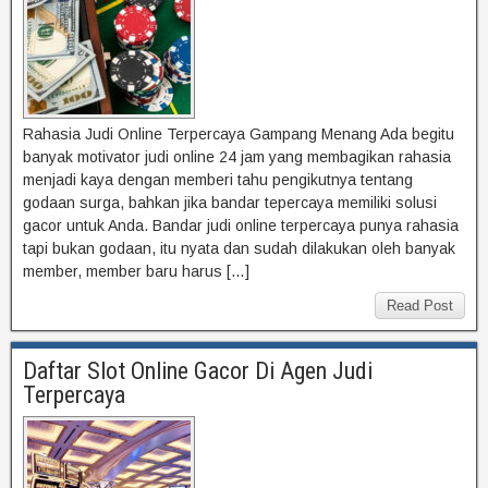
Rahasia Judi Online Terpercaya Gampang Menang Ada begitu
banyak motivator judi online 24 jam yang membagikan rahasia
menjadi kaya dengan memberi tahu pengikutnya tentang
godaan surga, bahkan jika bandar tepercaya memiliki solusi
gacor untuk Anda. Bandar judi online terpercaya punya rahasia
tapi bukan godaan, itu nyata dan sudah dilakukan oleh banyak
member, member baru harus […]
Read Post
Daftar Slot Online Gacor Di Agen Judi
Terpercaya