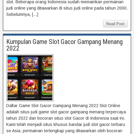
slot. Beberapa orang Indonesia sudah memainkan permainan
judi online yang ditawarkan di situs judi online pada tahun 2000.
Sebelumnya, […]
Read Post
Kumpulan Game Slot Gacor Gampang Menang
2022
Daftar Game Slot Gacor Gampang Menang 2022 Slot Online
adalah situs judi game slot gacor gampang menang terpercaya
tahun 2022 dan bocoran situs slot Gacor di Indonesia saat ini.
Kami telah menjadi situs khusus bandar judi slot gacor terbaru
se Asia. permainan terlengkap yang ditawarkan oleh bocoran