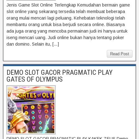
Jenis Game Slot Online Terlengkap Kemudahan bermain game
slot online yang sekarang tersedia telah membuat beberapa
orang mulai mencari lagi peluang. Kehebatan teknologi telah
membantu orang untuk bisa berjudi secara online. Biasanya
ada juga orang yang mencoba permainan judi ini hanya untuk
iseng mencari uang. Judi online bukan hanya tentang poker
dan domino. Selain itu, […]
Read Post
DEMO SLOT GACOR PRAGMATIC PLAY
GATES OF OLYMPUS
DEMO SLOT GACOR PRAGMATIC PLAY KAKEK ZEUS Demo