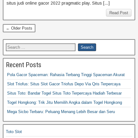
situs judi online gacor 2022 pragmatic play. Situs […]
Read Post
← Older Posts
Recent Posts
Pola Gacor Spaceman: Rahasia Terbang Tinggi Spaceman Akurat
Slot Triofus: Situs Slot Gacor Triofus Depo Via Qris Terpercaya
Situs Toto: Bandar Togel Situs Toto Terpercaya Hadiah Terbesar
Togel Hongkong: Trik Jitu Memilih Angka dalam Togel Hongkong
Mega Sicbo Terbaru: Peluang Menang Lebih Besar dan Seru
Toto Slot