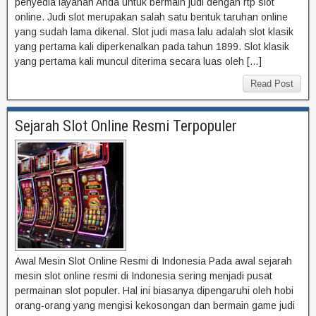
penyedia layanan Anda untuk bermain judi dengan rtp slot
online. Judi slot merupakan salah satu bentuk taruhan online
yang sudah lama dikenal. Slot judi masa lalu adalah slot klasik
yang pertama kali diperkenalkan pada tahun 1899. Slot klasik
yang pertama kali muncul diterima secara luas oleh […]
Read Post
Sejarah Slot Online Resmi Terpopuler
Awal Mesin Slot Online Resmi di Indonesia Pada awal sejarah
mesin slot online resmi di Indonesia sering menjadi pusat
permainan slot populer. Hal ini biasanya dipengaruhi oleh hobi
orang-orang yang mengisi kekosongan dan bermain game judi