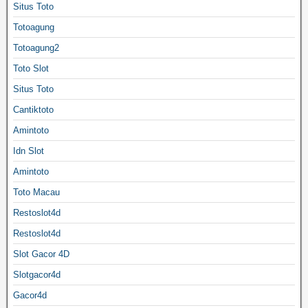
Situs Toto
Totoagung
Totoagung2
Toto Slot
Situs Toto
Cantiktoto
Amintoto
Idn Slot
Amintoto
Toto Macau
Restoslot4d
Restoslot4d
Slot Gacor 4D
Slotgacor4d
Gacor4d