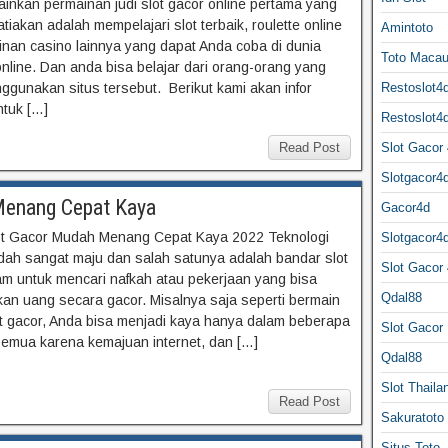
inkan permainan judi slot gacor online pertama yang
tiakan adalah mempelajari slot terbaik, roulette online
Amintoto
nan casino lainnya yang dapat Anda coba di dunia
Toto Maca
online. Dan anda bisa belajar dari orang-orang yang
gunakan situs tersebut. Berikut kami akan infor
Restoslot4
tuk […]
Restoslot4
Read Post
Slot Gacor
Slotgacor4
Menang Cepat Kaya
Gacor4d
ot Gacor Mudah Menang Cepat Kaya 2022 Teknologi
Slotgacor4
udah sangat maju dan salah satunya adalah bandar slot
Slot Gacor
am untuk mencari nafkah atau pekerjaan yang bisa
Qdal88
an uang secara gacor. Misalnya saja seperti bermain
t gacor, Anda bisa menjadi kaya hanya dalam beberapa
Slot Gacor
 semua karena kemajuan internet, dan […]
Qdal88
Slot Thaila
Read Post
Sakuratoto
Situs Toto