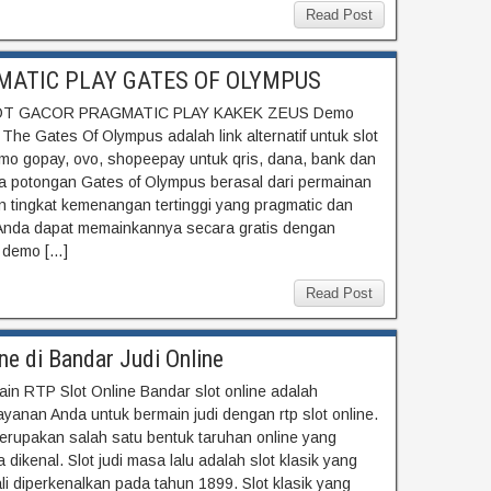
Read Post
MATIC PLAY GATES OF OLYMPUS
T GACOR PRAGMATIC PLAY KAKEK ZEUS Demo
 The Gates Of Olympus adalah link alternatif untuk slot
mo gopay, ovo, shopeepay untuk qris, dana, bank dan
a potongan Gates of Olympus berasal dari permainan
n tingkat kemenangan tertinggi yang pragmatic dan
Anda dapat memainkannya secara gratis dengan
 demo […]
Read Post
ne di Bandar Judi Online
in RTP Slot Online Bandar slot online adalah
ayanan Anda untuk bermain judi dengan rtp slot online.
merupakan salah satu bentuk taruhan online yang
dikenal. Slot judi masa lalu adalah slot klasik yang
li diperkenalkan pada tahun 1899. Slot klasik yang