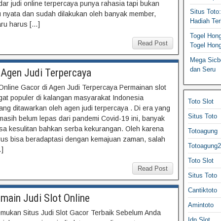
ar judi online terpercaya punya rahasia tapi bukan
Situs Toto
u nyata dan sudah dilakukan oleh banyak member,
Hadiah Ter
ru harus […]
Togel Hong
Read Post
Togel Hon
Mega Sicb
dan Seru
i Agen Judi Terpercaya
 Online Gacor di Agen Judi Terpercaya Permainan slot
gat populer di kalangan masyarakat Indonesia
Toto Slot
ang ditawarkan oleh agen judi terpercaya . Di era yang
Situs Toto
masih belum lepas dari pandemi Covid-19 ini, banyak
sa kesulitan bahkan serba kekurangan. Oleh karena
Totoagung
harus bisa beradaptasi dengan kemajuan zaman, salah
Totoagung2
…]
Toto Slot
Read Post
Situs Toto
Cantiktoto
main Judi Slot Online
Amintoto
mukan Situs Judi Slot Gacor Terbaik Sebelum Anda
Idn Slot