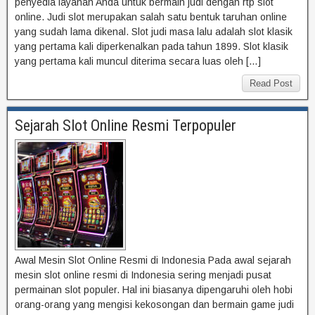
penyedia layanan Anda untuk bermain judi dengan rtp slot
online. Judi slot merupakan salah satu bentuk taruhan online
yang sudah lama dikenal. Slot judi masa lalu adalah slot klasik
yang pertama kali diperkenalkan pada tahun 1899. Slot klasik
yang pertama kali muncul diterima secara luas oleh […]
Read Post
Sejarah Slot Online Resmi Terpopuler
Awal Mesin Slot Online Resmi di Indonesia Pada awal sejarah
mesin slot online resmi di Indonesia sering menjadi pusat
permainan slot populer. Hal ini biasanya dipengaruhi oleh hobi
orang-orang yang mengisi kekosongan dan bermain game judi