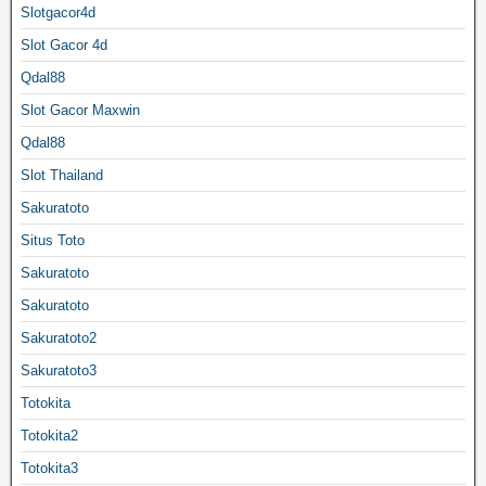
Slotgacor4d
Slot Gacor 4d
Qdal88
Slot Gacor Maxwin
Qdal88
Slot Thailand
Sakuratoto
Situs Toto
Sakuratoto
Sakuratoto
Sakuratoto2
Sakuratoto3
Totokita
Totokita2
Totokita3