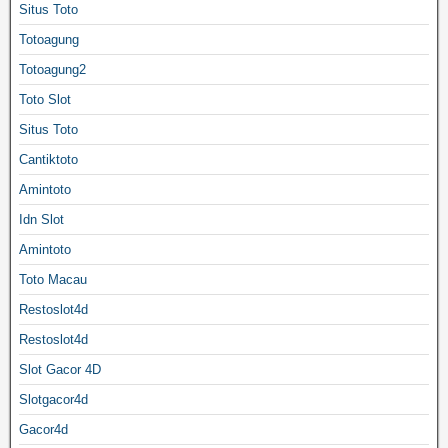
Situs Toto
Totoagung
Totoagung2
Toto Slot
Situs Toto
Cantiktoto
Amintoto
Idn Slot
Amintoto
Toto Macau
Restoslot4d
Restoslot4d
Slot Gacor 4D
Slotgacor4d
Gacor4d