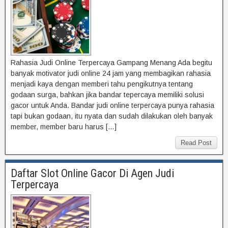
Rahasia Judi Online Terpercaya Gampang Menang Ada begitu
banyak motivator judi online 24 jam yang membagikan rahasia
menjadi kaya dengan memberi tahu pengikutnya tentang
godaan surga, bahkan jika bandar tepercaya memiliki solusi
gacor untuk Anda. Bandar judi online terpercaya punya rahasia
tapi bukan godaan, itu nyata dan sudah dilakukan oleh banyak
member, member baru harus […]
Read Post
Daftar Slot Online Gacor Di Agen Judi
Terpercaya