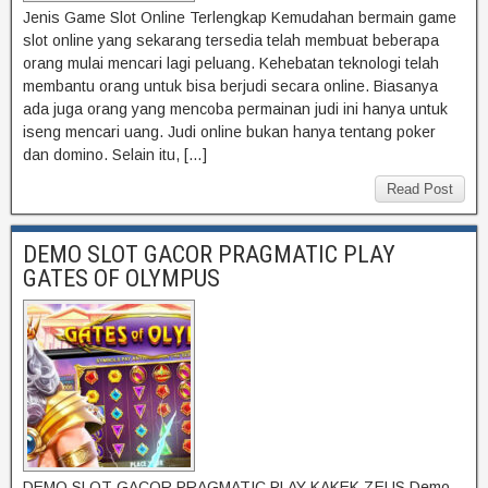
Jenis Game Slot Online Terlengkap Kemudahan bermain game
slot online yang sekarang tersedia telah membuat beberapa
orang mulai mencari lagi peluang. Kehebatan teknologi telah
membantu orang untuk bisa berjudi secara online. Biasanya
ada juga orang yang mencoba permainan judi ini hanya untuk
iseng mencari uang. Judi online bukan hanya tentang poker
dan domino. Selain itu, […]
Read Post
DEMO SLOT GACOR PRAGMATIC PLAY
GATES OF OLYMPUS
DEMO SLOT GACOR PRAGMATIC PLAY KAKEK ZEUS Demo