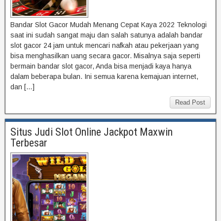
Bandar Slot Gacor Mudah Menang Cepat Kaya 2022 Teknologi
saat ini sudah sangat maju dan salah satunya adalah bandar
slot gacor 24 jam untuk mencari nafkah atau pekerjaan yang
bisa menghasilkan uang secara gacor. Misalnya saja seperti
bermain bandar slot gacor, Anda bisa menjadi kaya hanya
dalam beberapa bulan. Ini semua karena kemajuan internet,
dan […]
Read Post
Situs Judi Slot Online Jackpot Maxwin
Terbesar