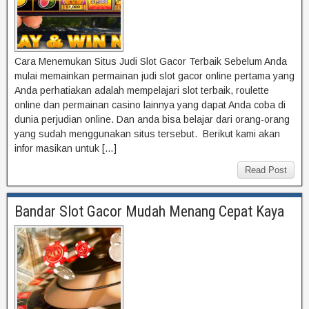
Cara Menemukan Situs Judi Slot Gacor Terbaik Sebelum Anda
mulai memainkan permainan judi slot gacor online pertama yang
Anda perhatiakan adalah mempelajari slot terbaik, roulette
online dan permainan casino lainnya yang dapat Anda coba di
dunia perjudian online. Dan anda bisa belajar dari orang-orang
yang sudah menggunakan situs tersebut. Berikut kami akan
infor masikan untuk […]
Read Post
Bandar Slot Gacor Mudah Menang Cepat Kaya