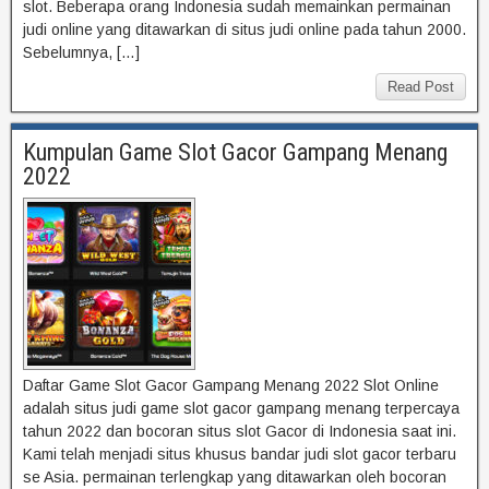
slot. Beberapa orang Indonesia sudah memainkan permainan
judi online yang ditawarkan di situs judi online pada tahun 2000.
Sebelumnya, […]
Read Post
Kumpulan Game Slot Gacor Gampang Menang
2022
Daftar Game Slot Gacor Gampang Menang 2022 Slot Online
adalah situs judi game slot gacor gampang menang terpercaya
tahun 2022 dan bocoran situs slot Gacor di Indonesia saat ini.
Kami telah menjadi situs khusus bandar judi slot gacor terbaru
se Asia. permainan terlengkap yang ditawarkan oleh bocoran