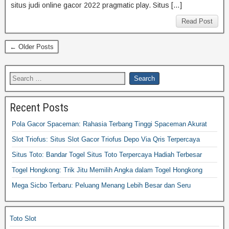
situs judi online gacor 2022 pragmatic play. Situs […]
Read Post
← Older Posts
Recent Posts
Pola Gacor Spaceman: Rahasia Terbang Tinggi Spaceman Akurat
Slot Triofus: Situs Slot Gacor Triofus Depo Via Qris Terpercaya
Situs Toto: Bandar Togel Situs Toto Terpercaya Hadiah Terbesar
Togel Hongkong: Trik Jitu Memilih Angka dalam Togel Hongkong
Mega Sicbo Terbaru: Peluang Menang Lebih Besar dan Seru
Toto Slot