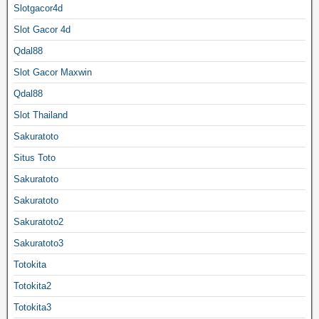
Slotgacor4d
Slot Gacor 4d
Qdal88
Slot Gacor Maxwin
Qdal88
Slot Thailand
Sakuratoto
Situs Toto
Sakuratoto
Sakuratoto
Sakuratoto2
Sakuratoto3
Totokita
Totokita2
Totokita3