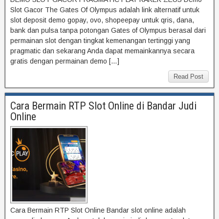
Slot Gacor The Gates Of Olympus adalah link alternatif untuk
slot deposit demo gopay, ovo, shopeepay untuk qris, dana,
bank dan pulsa tanpa potongan Gates of Olympus berasal dari
permainan slot dengan tingkat kemenangan tertinggi yang
pragmatic dan sekarang Anda dapat memainkannya secara
gratis dengan permainan demo […]
Read Post
Cara Bermain RTP Slot Online di Bandar Judi
Online
Cara Bermain RTP Slot Online Bandar slot online adalah