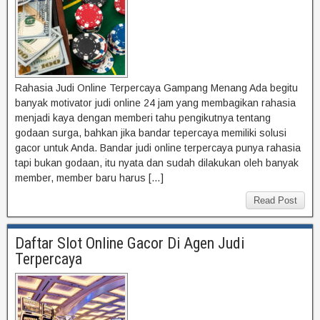
Rahasia Judi Online Terpercaya Gampang Menang Ada begitu
banyak motivator judi online 24 jam yang membagikan rahasia
menjadi kaya dengan memberi tahu pengikutnya tentang
godaan surga, bahkan jika bandar tepercaya memiliki solusi
gacor untuk Anda. Bandar judi online terpercaya punya rahasia
tapi bukan godaan, itu nyata dan sudah dilakukan oleh banyak
member, member baru harus […]
Read Post
Daftar Slot Online Gacor Di Agen Judi
Terpercaya