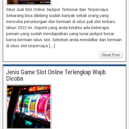
Situs Judi Slot Online Jackpot Terbesar dan Terpercaya
Sekarang bisa dibilang sudah banyak sekali orang yang
mencoba peruntungan dan bermain di situs judi slot terbaru
tahun 2022 ini. Seperti yang anda ketahui ada beberapa
pemain yang sudah mendapatkan uang tunai jackpot besar
karna bermain situs slot. Sebelum anda mendaftar dan bermain
di situs slot terpercaya […]
Read Post
Jenis Game Slot Online Terlengkap Wajib
Dicoba