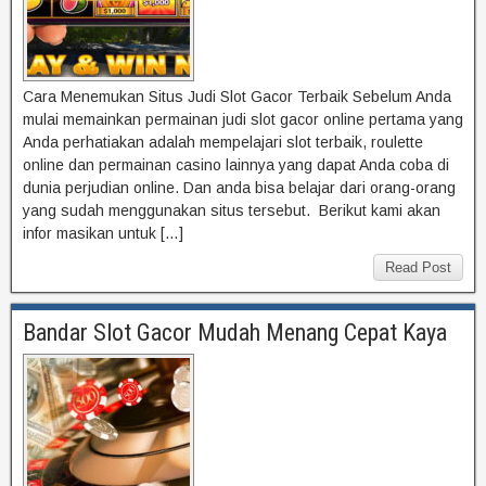
Cara Menemukan Situs Judi Slot Gacor Terbaik Sebelum Anda
mulai memainkan permainan judi slot gacor online pertama yang
Anda perhatiakan adalah mempelajari slot terbaik, roulette
online dan permainan casino lainnya yang dapat Anda coba di
dunia perjudian online. Dan anda bisa belajar dari orang-orang
yang sudah menggunakan situs tersebut. Berikut kami akan
infor masikan untuk […]
Read Post
Bandar Slot Gacor Mudah Menang Cepat Kaya