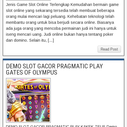
Jenis Game Slot Online Terlengkap Kemudahan bermain game
slot online yang sekarang tersedia telah membuat beberapa
orang mulai mencari lagi peluang. Kehebatan teknologi telah
membantu orang untuk bisa berjudi secara online. Biasanya
ada juga orang yang mencoba permainan judi ini hanya untuk
iseng mencari uang. Judi online bukan hanya tentang poker
dan domino. Selain itu, […]
Read Post
DEMO SLOT GACOR PRAGMATIC PLAY
GATES OF OLYMPUS
DEMO SLOT GACOR PRAGMATIC PLAY KAKEK ZEUS Demo