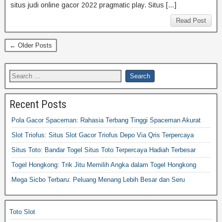
situs judi online gacor 2022 pragmatic play. Situs […]
Read Post
← Older Posts
Recent Posts
Pola Gacor Spaceman: Rahasia Terbang Tinggi Spaceman Akurat
Slot Triofus: Situs Slot Gacor Triofus Depo Via Qris Terpercaya
Situs Toto: Bandar Togel Situs Toto Terpercaya Hadiah Terbesar
Togel Hongkong: Trik Jitu Memilih Angka dalam Togel Hongkong
Mega Sicbo Terbaru: Peluang Menang Lebih Besar dan Seru
Toto Slot