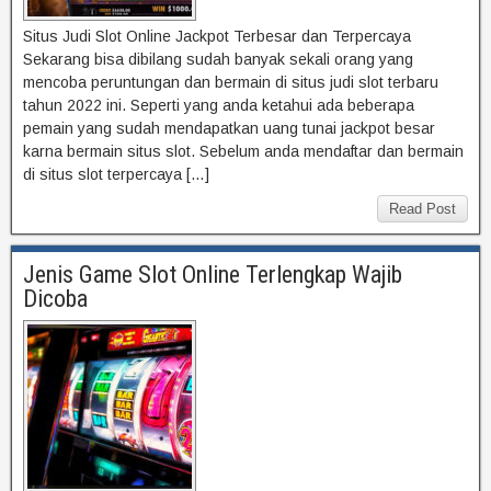
Situs Judi Slot Online Jackpot Terbesar dan Terpercaya
Sekarang bisa dibilang sudah banyak sekali orang yang
mencoba peruntungan dan bermain di situs judi slot terbaru
tahun 2022 ini. Seperti yang anda ketahui ada beberapa
pemain yang sudah mendapatkan uang tunai jackpot besar
karna bermain situs slot. Sebelum anda mendaftar dan bermain
di situs slot terpercaya […]
Read Post
Jenis Game Slot Online Terlengkap Wajib
Dicoba