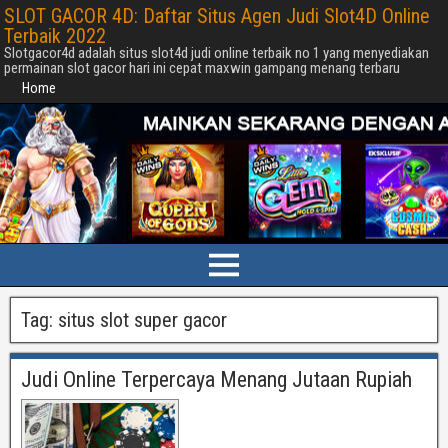
SLOT GACOR 4D: Daftar Situs Agen Judi Slot4D Online
Terbaik 2022
Slotgacor4d adalah situs slot4d judi online terbaik no 1 yang menyediakan
permainan slot gacor hari ini cepat maxwin gampang menang terbaru
Home
Tag:
situs slot super gacor
Judi Online Terpercaya Menang Jutaan Rupiah