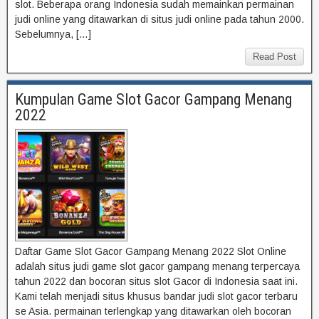
slot. Beberapa orang Indonesia sudah memainkan permainan
judi online yang ditawarkan di situs judi online pada tahun 2000.
Sebelumnya, […]
Read Post
Kumpulan Game Slot Gacor Gampang Menang
2022
Daftar Game Slot Gacor Gampang Menang 2022 Slot Online
adalah situs judi game slot gacor gampang menang terpercaya
tahun 2022 dan bocoran situs slot Gacor di Indonesia saat ini.
Kami telah menjadi situs khusus bandar judi slot gacor terbaru
se Asia. permainan terlengkap yang ditawarkan oleh bocoran