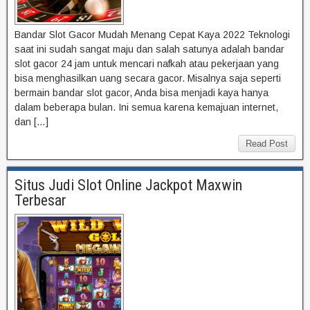
Bandar Slot Gacor Mudah Menang Cepat Kaya 2022 Teknologi
saat ini sudah sangat maju dan salah satunya adalah bandar
slot gacor 24 jam untuk mencari nafkah atau pekerjaan yang
bisa menghasilkan uang secara gacor. Misalnya saja seperti
bermain bandar slot gacor, Anda bisa menjadi kaya hanya
dalam beberapa bulan. Ini semua karena kemajuan internet,
dan […]
Read Post
Situs Judi Slot Online Jackpot Maxwin
Terbesar