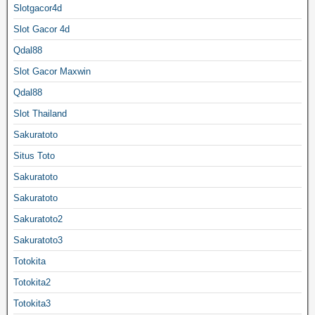
Slotgacor4d
Slot Gacor 4d
Qdal88
Slot Gacor Maxwin
Qdal88
Slot Thailand
Sakuratoto
Situs Toto
Sakuratoto
Sakuratoto
Sakuratoto2
Sakuratoto3
Totokita
Totokita2
Totokita3