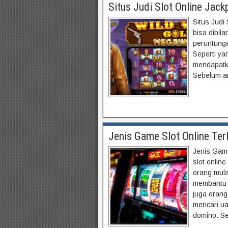
Situs Judi Slot Online Jac
Situs Judi
bisa dibil
peruntunga
Seperti y
mendapatka
Sebelum an
Jenis Game Slot Online Ter
Jenis Gam
slot onlin
orang mula
membantu o
juga orang
mencari ua
domino. Sel