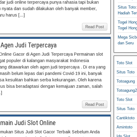
ar judi online terpercaya punya rahasia tapi bukan
Situs Toto
u nyata dan sudah dilakukan oleh banyak member,
Hadiah Ter
ru harus […]
Togel Hong
Read Post
Togel Hon
Mega Sicb
dan Seru
i Agen Judi Terpercaya
 Online Gacor di Agen Judi Terpercaya Permainan slot
gat populer di kalangan masyarakat Indonesia
Toto Slot
ang ditawarkan oleh agen judi terpercaya . Di era yang
Situs Toto
masih belum lepas dari pandemi Covid-19 ini, banyak
sa kesulitan bahkan serba kekurangan. Oleh karena
Totoagung
harus bisa beradaptasi dengan kemajuan zaman, salah
Totoagung2
…]
Toto Slot
Read Post
Situs Toto
Cantiktoto
main Judi Slot Online
Amintoto
mukan Situs Judi Slot Gacor Terbaik Sebelum Anda
Idn Slot