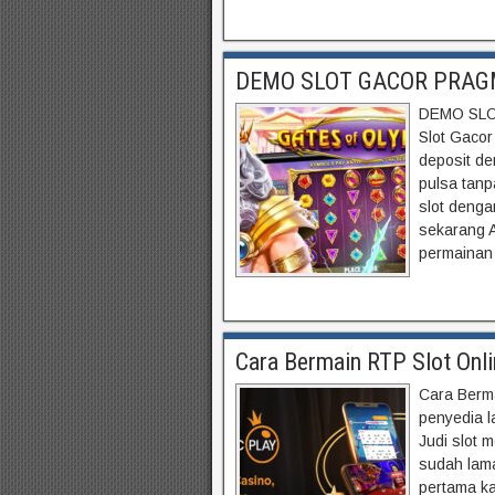
DEMO SLOT GACOR PRAG
DEMO SLO
Slot Gacor
deposit de
pulsa tanp
slot denga
sekarang 
permainan
Cara Bermain RTP Slot Onli
Cara Berma
penyedia l
Judi slot 
sudah lama 
pertama ka