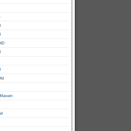
u
d
d
 4D
d
d
 4d
 Maxwin
nd