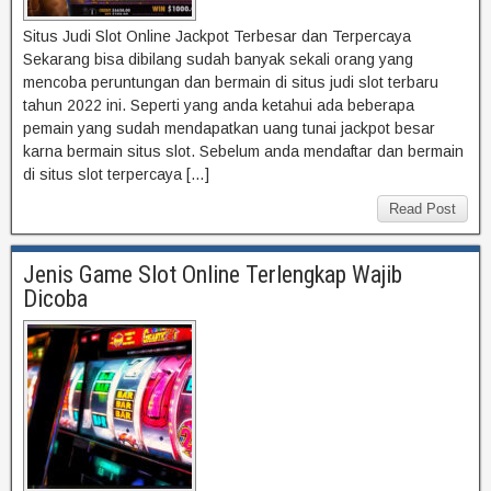
Situs Judi Slot Online Jackpot Terbesar dan Terpercaya
Sekarang bisa dibilang sudah banyak sekali orang yang
mencoba peruntungan dan bermain di situs judi slot terbaru
tahun 2022 ini. Seperti yang anda ketahui ada beberapa
pemain yang sudah mendapatkan uang tunai jackpot besar
karna bermain situs slot. Sebelum anda mendaftar dan bermain
di situs slot terpercaya […]
Read Post
Jenis Game Slot Online Terlengkap Wajib
Dicoba