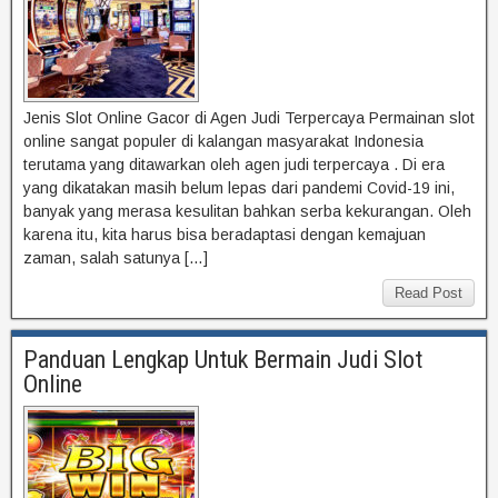
Jenis Slot Online Gacor di Agen Judi Terpercaya Permainan slot
online sangat populer di kalangan masyarakat Indonesia
terutama yang ditawarkan oleh agen judi terpercaya . Di era
yang dikatakan masih belum lepas dari pandemi Covid-19 ini,
banyak yang merasa kesulitan bahkan serba kekurangan. Oleh
karena itu, kita harus bisa beradaptasi dengan kemajuan
zaman, salah satunya […]
Read Post
Panduan Lengkap Untuk Bermain Judi Slot
Online