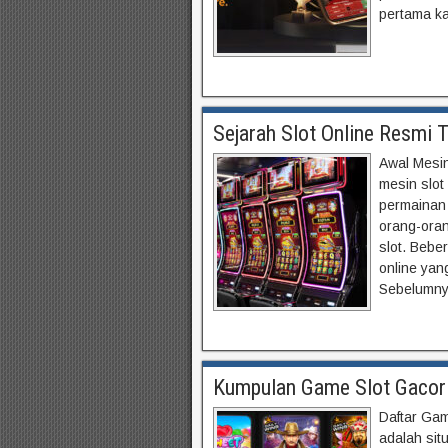
pertama ka
Sejarah Slot Online Resmi 
Awal Mesin
mesin slot
permainan 
orang-ora
slot. Bebe
online yan
Sebelumny
Kumpulan Game Slot Gaco
Daftar Ga
adalah sit