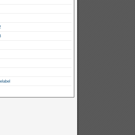
2
3
elabel