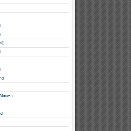
u
d
d
 4D
d
d
 4d
 Maxwin
nd