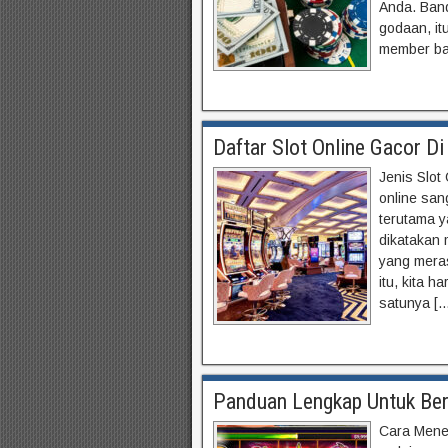
Anda. Band
godaan, it
member ba
Daftar Slot Online Gacor D
Jenis Slot
online san
terutama y
dikatakan 
yang mera
itu, kita 
satunya [
Panduan Lengkap Untuk Ber
Cara Mene