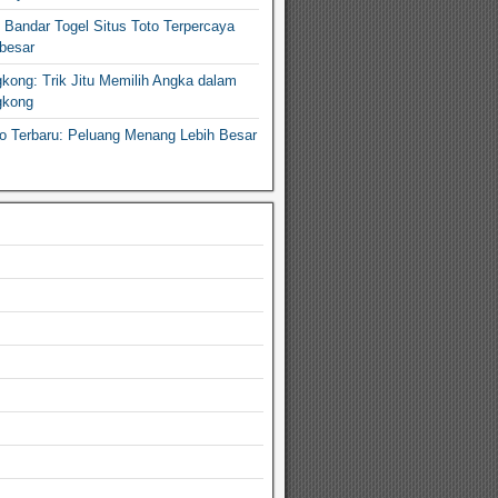
: Bandar Togel Situs Toto Terpercaya
besar
kong: Trik Jitu Memilih Angka dalam
gkong
o Terbaru: Peluang Menang Lebih Besar