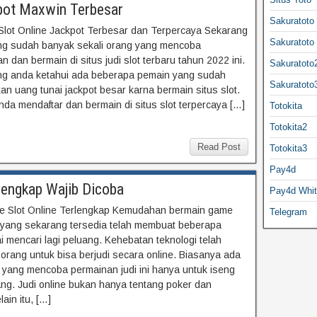
kpot Maxwin Terbesar
Sakuratoto
 Slot Online Jackpot Terbesar dan Terpercaya Sekarang
Sakuratoto
ang sudah banyak sekali orang yang mencoba
n dan bermain di situs judi slot terbaru tahun 2022 ini.
Sakuratoto
ang anda ketahui ada beberapa pemain yang sudah
Sakuratoto
n uang tunai jackpot besar karna bermain situs slot.
da mendaftar dan bermain di situs slot terpercaya […]
Totokita
Totokita2
Read Post
Totokita3
Pay4d
lengkap Wajib Dicoba
Pay4d Whit
e Slot Online Terlengkap Kemudahan bermain game
Telegram
e yang sekarang tersedia telah membuat beberapa
i mencari lagi peluang. Kehebatan teknologi telah
rang untuk bisa berjudi secara online. Biasanya ada
 yang mencoba permainan judi ini hanya untuk iseng
ng. Judi online bukan hanya tentang poker dan
ain itu, […]