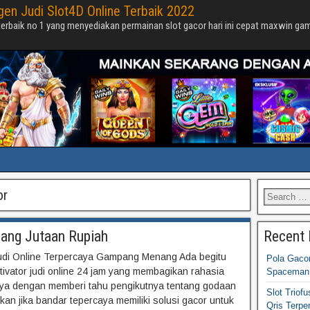
en Judi Slot4D Online Terbaik 2022
e terbaik no 1 yang menyediakan permainan slot gacor hari ini cepat maxwin g
or
nang Jutaan Rupiah
Recent 
udi Online Terpercaya Gampang Menang Ada begitu
Pola Gaco
ivator judi online 24 jam yang membagikan rahasia
Spaceman 
aya dengan memberi tahu pengikutnya tentang godaan
Slot Triof
kan jika bandar tepercaya memiliki solusi gacor untuk
Qris Terpe