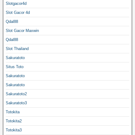
Slotgacor4d
Slot Gacor 4d
Qdal88
Slot Gacor Maxwin
Qdal88
Slot Thailand
Sakuratoto
Situs Toto
Sakuratoto
Sakuratoto
Sakuratoto2
Sakuratoto3
Totokita
Totokita2
Totokita3