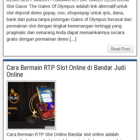
Slot Gacor The Gates Of Olympus adalah link alternatif untuk
slot deposit demo gopay, ovo, shopeepay untuk qris, dana,
bank dan pulsa tanpa potongan Gates of Olympus berasal dari
permainan slot dengan tingkat kemenangan tertinggi yang
pragmatic dan sekarang Anda dapat memainkannya secara
gratis dengan permainan demo […]
Read Post
Cara Bermain RTP Slot Online di Bandar Judi
Online
Cara Bermain RTP Slot Online Bandar slot online adalah