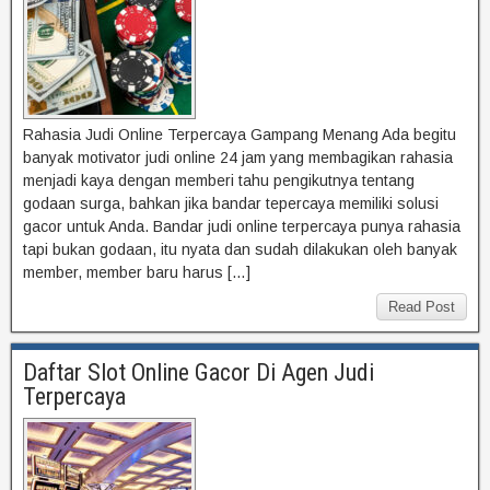
Rahasia Judi Online Terpercaya Gampang Menang Ada begitu
banyak motivator judi online 24 jam yang membagikan rahasia
menjadi kaya dengan memberi tahu pengikutnya tentang
godaan surga, bahkan jika bandar tepercaya memiliki solusi
gacor untuk Anda. Bandar judi online terpercaya punya rahasia
tapi bukan godaan, itu nyata dan sudah dilakukan oleh banyak
member, member baru harus […]
Read Post
Daftar Slot Online Gacor Di Agen Judi
Terpercaya