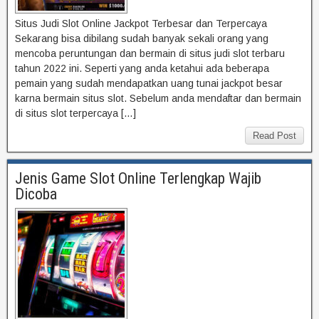
Situs Judi Slot Online Jackpot Terbesar dan Terpercaya
Sekarang bisa dibilang sudah banyak sekali orang yang
mencoba peruntungan dan bermain di situs judi slot terbaru
tahun 2022 ini. Seperti yang anda ketahui ada beberapa
pemain yang sudah mendapatkan uang tunai jackpot besar
karna bermain situs slot. Sebelum anda mendaftar dan bermain
di situs slot terpercaya […]
Read Post
Jenis Game Slot Online Terlengkap Wajib
Dicoba