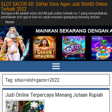
SLOT GACOR 4D: Daftar Situs Agen Judi Slot4D Online
Terbaik 2022
Slotgacor4d adalah situs slot4d judi online terbaik no 1 yang menyediakan
permainan slot gacor hari ini cepat maxwin gampang menang terbaru
Home
Tag:
situs+slot+gacor+2022
Judi Online Terpercaya Menang Jutaan Rupiah