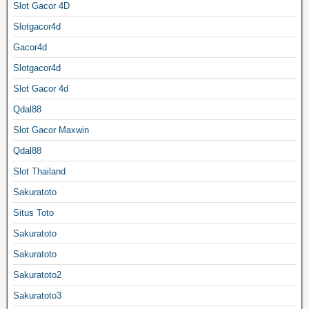
Slot Gacor 4D
Slotgacor4d
Gacor4d
Slotgacor4d
Slot Gacor 4d
Qdal88
Slot Gacor Maxwin
Qdal88
Slot Thailand
Sakuratoto
Situs Toto
Sakuratoto
Sakuratoto
Sakuratoto2
Sakuratoto3