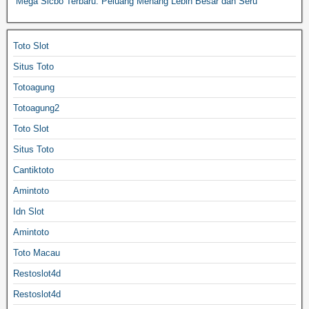
Mega Sicbo Terbaru: Peluang Menang Lebih Besar dan Seru
Toto Slot
Situs Toto
Totoagung
Totoagung2
Toto Slot
Situs Toto
Cantiktoto
Amintoto
Idn Slot
Amintoto
Toto Macau
Restoslot4d
Restoslot4d