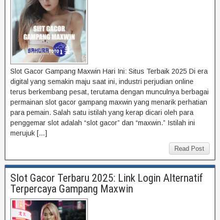
Slot Gacor Gampang Maxwin Hari Ini: Situs Terbaik 2025 Di era
digital yang semakin maju saat ini, industri perjudian online
terus berkembang pesat, terutama dengan munculnya berbagai
permainan slot gacor gampang maxwin yang menarik perhatian
para pemain. Salah satu istilah yang kerap dicari oleh para
penggemar slot adalah “slot gacor” dan “maxwin.” Istilah ini
merujuk […]
Read Post
Slot Gacor Terbaru 2025: Link Login Alternatif
Terpercaya Gampang Maxwin