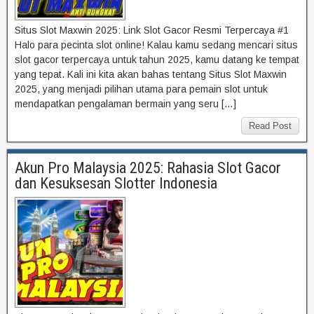
Situs Slot Maxwin 2025: Link Slot Gacor Resmi Terpercaya #1
Halo para pecinta slot online! Kalau kamu sedang mencari situs
slot gacor terpercaya untuk tahun 2025, kamu datang ke tempat
yang tepat. Kali ini kita akan bahas tentang Situs Slot Maxwin
2025, yang menjadi pilihan utama para pemain slot untuk
mendapatkan pengalaman bermain yang seru […]
Read Post
Akun Pro Malaysia 2025: Rahasia Slot Gacor
dan Kesuksesan Slotter Indonesia