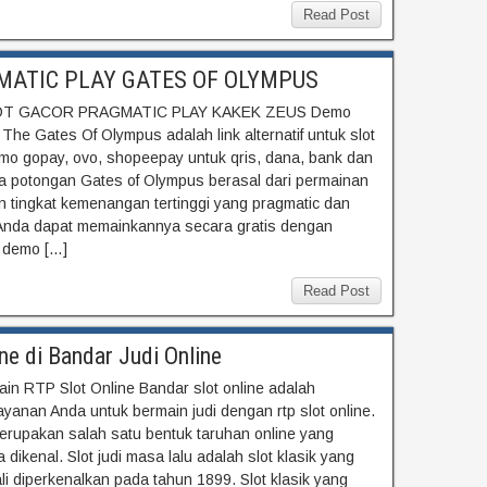
Read Post
MATIC PLAY GATES OF OLYMPUS
T GACOR PRAGMATIC PLAY KAKEK ZEUS Demo
 The Gates Of Olympus adalah link alternatif untuk slot
mo gopay, ovo, shopeepay untuk qris, dana, bank dan
a potongan Gates of Olympus berasal dari permainan
n tingkat kemenangan tertinggi yang pragmatic dan
Anda dapat memainkannya secara gratis dengan
 demo […]
Read Post
ne di Bandar Judi Online
in RTP Slot Online Bandar slot online adalah
ayanan Anda untuk bermain judi dengan rtp slot online.
merupakan salah satu bentuk taruhan online yang
dikenal. Slot judi masa lalu adalah slot klasik yang
li diperkenalkan pada tahun 1899. Slot klasik yang