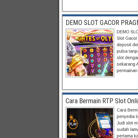
DEMO SLOT GACOR PRAG
DEMO SLO
Slot Gacor
deposit de
pulsa tanp
slot denga
sekarang 
permainan
Cara Bermain RTP Slot Onli
Cara Berma
penyedia l
Judi slot 
sudah lama 
pertama ka