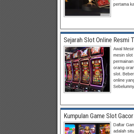
pertama ka
Sejarah Slot Online Resmi 
Awal Mesin
mesin slot
permainan 
orang-ora
slot. Bebe
online yan
Sebelumny
Kumpulan Game Slot Gaco
Daftar Ga
adalah sit