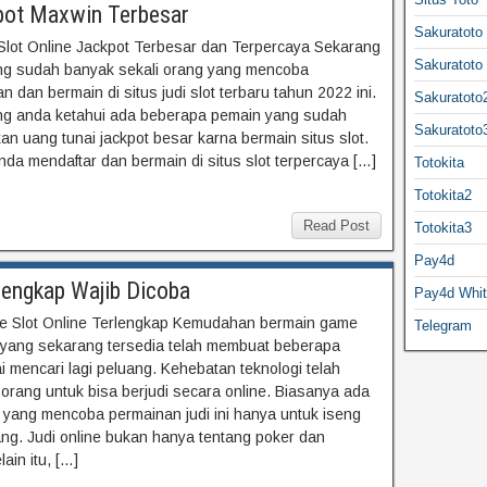
kpot Maxwin Terbesar
Sakuratoto
 Slot Online Jackpot Terbesar dan Terpercaya Sekarang
Sakuratoto
ang sudah banyak sekali orang yang mencoba
n dan bermain di situs judi slot terbaru tahun 2022 ini.
Sakuratoto
ang anda ketahui ada beberapa pemain yang sudah
Sakuratoto
n uang tunai jackpot besar karna bermain situs slot.
da mendaftar dan bermain di situs slot terpercaya […]
Totokita
Totokita2
Read Post
Totokita3
Pay4d
lengkap Wajib Dicoba
Pay4d Whit
e Slot Online Terlengkap Kemudahan bermain game
Telegram
e yang sekarang tersedia telah membuat beberapa
i mencari lagi peluang. Kehebatan teknologi telah
rang untuk bisa berjudi secara online. Biasanya ada
 yang mencoba permainan judi ini hanya untuk iseng
ng. Judi online bukan hanya tentang poker dan
ain itu, […]