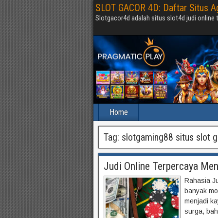
SLOT GACOR 4D: Daftar Situs Ag
Slotgacor4d adalah situs slot4d judi onlin
Home
Tag:
slotgaming88 situs slot
Judi Online Terpercaya Me
Rahasia J
banyak mot
menjadi k
surga, bah