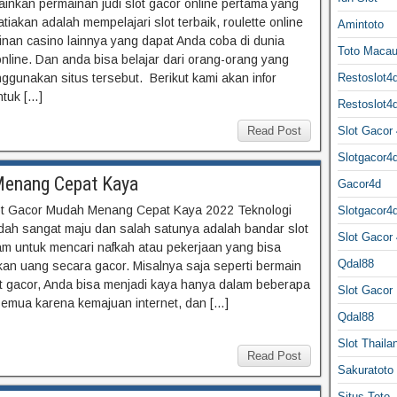
inkan permainan judi slot gacor online pertama yang
tiakan adalah mempelajari slot terbaik, roulette online
Amintoto
nan casino lainnya yang dapat Anda coba di dunia
Toto Maca
online. Dan anda bisa belajar dari orang-orang yang
gunakan situs tersebut. Berikut kami akan infor
Restoslot4
tuk […]
Restoslot4
Read Post
Slot Gacor
Slotgacor4
Menang Cepat Kaya
Gacor4d
ot Gacor Mudah Menang Cepat Kaya 2022 Teknologi
Slotgacor4
udah sangat maju dan salah satunya adalah bandar slot
Slot Gacor
am untuk mencari nafkah atau pekerjaan yang bisa
Qdal88
an uang secara gacor. Misalnya saja seperti bermain
t gacor, Anda bisa menjadi kaya hanya dalam beberapa
Slot Gacor
 semua karena kemajuan internet, dan […]
Qdal88
Slot Thaila
Read Post
Sakuratoto
Situs Toto