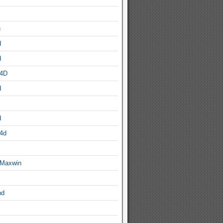
u
d
d
 4D
d
d
 4d
 Maxwin
nd